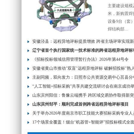
主要建设规模
米，新购置焊
设备9台（套
焊结构部...
安徽泾县：远程异地评标提质增效 跨省主场评审实现
辽宁省首个执行国家统一技术标准的跨省远程异地评标
《招标投标领域信用管理暂行办法》2026年第44号令
安徽省黄山市推动"双盲"远程异地评标 破解招投标"熟
主副同频，双向发力：日照市公共资源交易中心莒县分
“人工智能+招标采购”共享共建交流研讨会在南京成功
山东滨州阳信：鲁豫云端携手 跨区域交易协作取得新
山东滨州邹平：顺利完成首例跨省远程异地评标项目
关于举办2026年度南京市职工技能大赛招标采购专业
17个场景全覆盖！烟台“机器管+智能评”招投标模式全