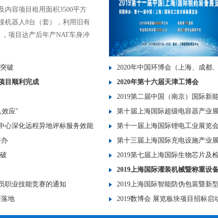
及内容项目租用面积3500平方
接机器人8台（套），利用旧有
），项目达产后年产NAT车身冲
新突破
2020年中国环博会（上海、成都
项目顺利完成
2020年第十六届天津工博会
2019第二届中国（南京）国际新
人效应"
第十届上海国际超级电容器产业
中心深化远程异地评标服务效能
第十一届上海国际锂电工业展览
举办
第十三届上海国际充电设施产业
突破
2019第七届上海国际生物芯片及
2019上海国际灌装机械暨称重设
人员职业技能竞赛的通知
2019上海国际智能防伪包装暨新
面落地
2019数博会 展览板块项目招标启