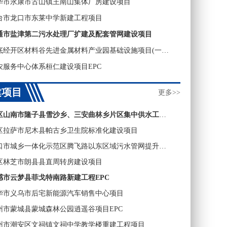
华市永康市古山镇王南山集体厂房建设项目
台市龙口市东莱中学新建工程项目
通市盐津第二污水处理厂扩建及配套管网建设项目
湖南省娄底经开区材料谷先进金属材料产业园基础设施项目(一期)（钛材料产业园）
农服务中心体系桓仁建设项目EPC
建项目
更多>>
西藏自治区山南市隆子县雪沙乡、三安曲林乡片区集中供水工程项目
区拉萨市尼木县帕古乡卫生院标准化建设项目
河南省周口市城乡一体化示范区腾飞路以东区域污水管网提升工程项目
区林芝市朗县县直周转房建设项目
感市云梦县菲戈特南路新建工程EPC
华市义乌市后宅新能源汽车销售中心项目
州市蒙城县蒙城森林公园逍遥谷项目EPC
州市潮安区文祠镇文祠中学教学楼重建工程项目