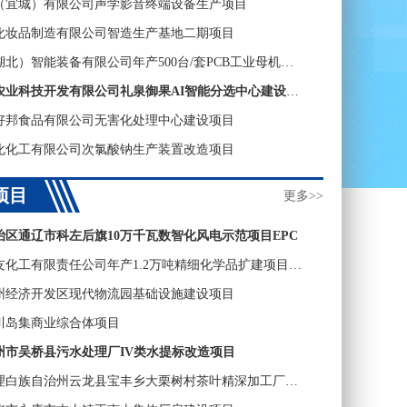
（宜城）有限公司声学影音终端设备生产项目
化妆品制造有限公司智造生产基地二期项目
楠柏莞（湖北）智能装备有限公司年产500台/套PCB工业母机项目
陕西中天农业科技开发有限公司礼泉御果AI智能分选中心建设项目
好邦食品有限公司无害化处理中心建设项目
化化工有限公司次氯酸钠生产装置改造项目
项目
更多>>
治区通辽市科左后旗10万千瓦数智化风电示范项目EPC
内蒙古金友化工有限责任公司年产1.2万吨精细化学品扩建项目（二期工程）
州经济开发区现代物流园基础设施建设项目
川岛集商业综合体项目
州市吴桥县污水处理厂IV类水提标改造项目
云南省大理白族自治州云龙县宝丰乡大栗树村茶叶精深加工厂改扩建项目(2026年新型集体经济发展)（EPC）