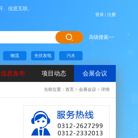
信息互联。
登录
|
注册
高级搜索>>
物流
光伏发电
污水
信息发布
项目动态
会展会议
当前位置：
首页
>
会展会议
>
详情