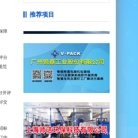
推荐项目
保障
评分
规范
好开评
好交
招标
订内